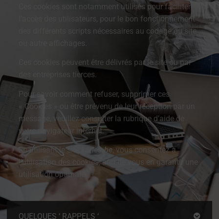
Ces cookies sont notamment utilisés pour faciliter
l’accès des utilisateurs, pour le bon fonctionnement
des différents scripts nécessaires au codage du site
ou autre affichages.
Ces cookies peuvent être délivrés par le site ou par
des entreprises tierces.
Pour savoir comment refuser, supprimer ces
« Cookies » ou être prévenu de leur réception par un
message, veuillez consulter la rubrique d’aide de
votre navigateur internet.
En utilisant le site
karles.be
, vous consentez à
l’utilisation des cookies, afin de vous en garantir une
utilisation optimale.
QUELQUES ‘ RAPPELS ‘