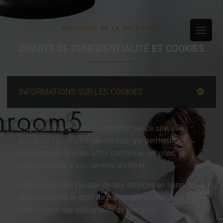
POLITIQUE DE LA VIE PRIVÉE
CHARTE DE CONFIDENTIALITÉ ET COOKIES
INFORMATIONS SUR LES COOKIES
En poursuivant votre navigation sur ce site, vous
acceptez l’utilisation de cookies qui permettront
notamment de vous offrir contenus, services, et
publicités liés à vos centres d’intérêt.
Afin d’optimiser l’usage de ses services en ligne, le
site se réserve le droit de placer des cookies sur les
ordinateurs des utilisateurs de ses sites.